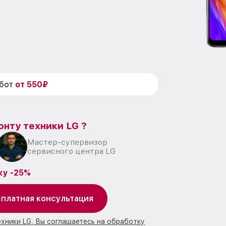
абот
от 550₽
онту техники LG ?
Мастер-супервизор
сервисного центра LG
ку -25%
платная консультация
ехники LG, Вы соглашаетесь на обработку