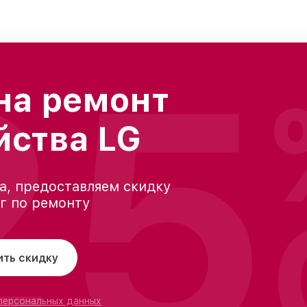
25
на ремонт
йства LG
а, предоставляем скидку
уг по ремонту
ить скидку
 персональных данных