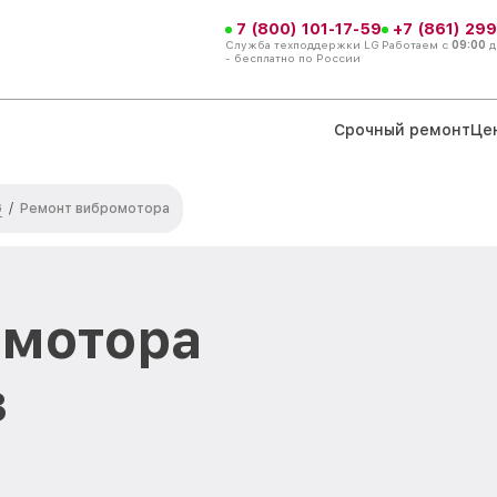
7 (800) 101-17-59
+7 (861) 299
Служба техподдержки LG
Работаем с
09:00
д
- бесплатно по России
Срочный ремонт
Це
G
/
Ремонт вибромотора
омотора
в