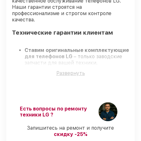
качественное обслуживание телефонов LG.
Наши гарантии строятся на
профессионализме и строгом контроле
качества.
Технические гарантии клиентам
Ставим оригинальные комплектующие
для телефонов LG
– только заводские
запчасти для вашей техники.
Опытные мастера
– проходят
Развернуть
серьезную проверку знаний и навыков,
что подтверждает гарантированно
долговечный результат.
Завершаем работы без задержек
–
ремонт телефонов LG без бесконечных
переносов.
Есть вопросы по ремонту
Официальная гарантия
– на все виды
техники LG ?
работ и комплектующие для телефонов
LG предоставляется длительная
Запишитесь на ремонт и получите
гарантия.
скидку -25%