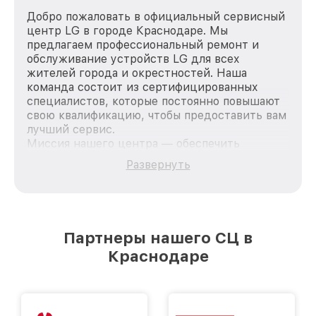
Добро пожаловать в официальный сервисный
центр LG в городе Краснодаре. Мы
предлагаем профессиональный ремонт и
обслуживание устройств LG для всех
жителей города и окрестностей. Наша
команда состоит из сертифицированных
специалистов, которые постоянно повышают
свою квалификацию, чтобы предоставить вам
лучший сервис.
Миссия нашего центра — обеспечить
качественный и доступный ремонт для
Развернуть
каждого пользователя продукции LG, вне
зависимости от сложности поломки. Мы
стремимся к тому, чтобы каждый клиент был
удовлетворен скоростью и качеством
предоставляемых услуг. Наша цель — стать
Партнеры нашего СЦ в
лучшим сервисным центром LG в городе
Краснодаре
Краснодаре, постоянно повышая уровень
доверия и лояльности наших клиентов.