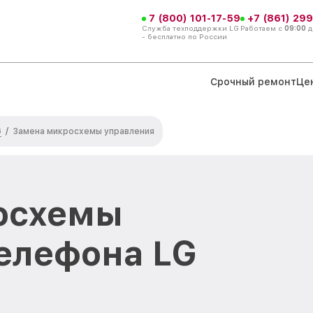
7 (800) 101-17-59
+7 (861) 299
Служба техподдержки LG
Работаем с
09:00
д
- бесплатно по России
Срочный ремонт
Це
G
/
Замена микросхемы управления
осхемы
елефона LG