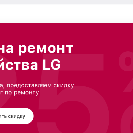
25
на ремонт
йства LG
а, предоставляем скидку
уг по ремонту
ить скидку