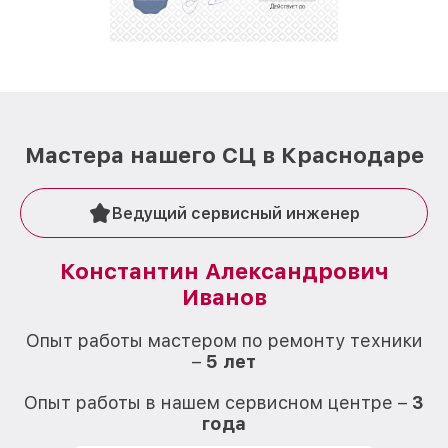
репутацию. Мы постоянно совершенствуемся и
стараемся каждый день делать наш сервис еще
лучше!
Мастера нашего СЦ в Краснодаре
Ведущий сервисный инженер
Константин Александрович
Иванов
О
Опыт работы мастером по ремонту техники
–
5 лет
О
Опыт работы в нашем сервисном центре –
3
года