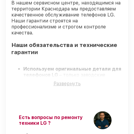
В нашем сервисном центре, находящимся на
территории Краснодара мы предоставляем
качественное обслуживание телефонов LG.
Наши гарантии строятся на
профессионализме и строгом контроле
качества.
Наши обязательства и технические
гарантии
Используем оригинальные детали для
телефонов LG
– только заводские
запчасти для вашей техники.
Развернуть
Сертифицированные инженеры
–
проходят регулярное обучение, что
обеспечивает высокий уровень сервиса.
Работаем строго в установленных
заранее временных рамках
– ремонт
телефонов LG в оговоренные сроки.
Есть вопросы по ремонту
Официальная гарантия
– на все ремонт
техники LG ?
и запчасти для телефонов LG