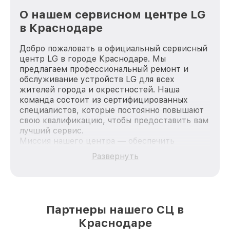
О нашем сервисном центре LG
в Краснодаре
Добро пожаловать в официальный сервисный
центр LG в городе Краснодаре. Мы
предлагаем профессиональный ремонт и
обслуживание устройств LG для всех
жителей города и окрестностей. Наша
команда состоит из сертифицированных
специалистов, которые постоянно повышают
свою квалификацию, чтобы предоставить вам
лучший сервис.
Миссия нашего центра — обеспечить
качественный и доступный ремонт для
Развернуть
каждого пользователя продукции LG, вне
зависимости от сложности поломки. Мы
стремимся к тому, чтобы каждый клиент был
удовлетворен скоростью и качеством
предоставляемых услуг. Наша цель — стать
Партнеры нашего СЦ в
лучшим сервисным центром LG в городе
Краснодаре
Краснодаре, постоянно повышая уровень