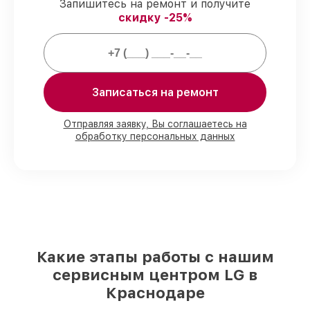
предоставляется длительная гарантия.
Запишитесь на ремонт и получите
скидку -25%
Мы гарантируем:
80%
ремонтов по ремонту исполняются
Записаться на ремонт
в присутствии клиента
90%
деталей LG готовы к установке в
наших мастерских в Краснодаре,
Отправляя заявку, Вы соглашаетесь на
остальные доступны для срочного заказа
обработку персональных данных
Фирменные детали LG и надёжные
реплики
– только вы выбираете, какие
детали использовать, а мы
подстраиваемся под разные бюджеты
85%
ремонтов LG завершаются в тот же
день, если мастер начинает работу сразу
Какие этапы работы с нашим
сервисным центром LG в
Краснодаре