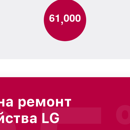
6
1
0
0
0
,
на ремонт
йства LG