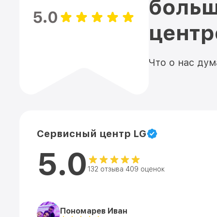
больш
5.0
цент
Что о нас ду
Сервисный центр LG
5.0
132 отзыва 409 оценок
Пономарев Иван