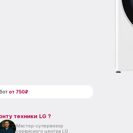
абот
от 750₽
онту техники LG ?
Мастер-супервизор
сервисного центра LG