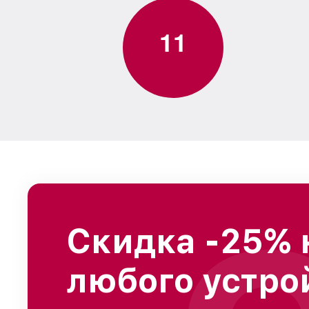
1
1
Скидка -25% 
любого устро