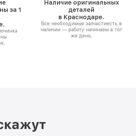
ие
Наличие оригинальных
ы за 1
деталей
в Краснодаре.
е.
Все необходимые запчастиесть в
наличии — работу начинаем в тот
починка
же день.
ины
к.
скажут