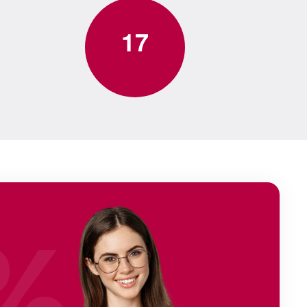
1
7
%