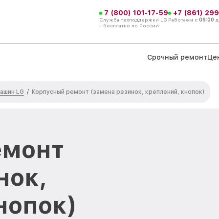
7 (800) 101-17-59
+7 (861) 299
Служба техподдержки LG
Работаем с
09:00
д
- бесплатно по России
Срочный ремонт
Це
ашин LG
/
Корпусный ремонт (замена резинок, креплений, кнопок)
емонт
нок,
нопок)