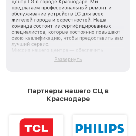
центр LG в городе Краснодаре. Мы
предлагаем профессиональный ремонт и
обслуживание устройств LG для всех
жителей города и окрестностей. Наша
команда состоит из сертифицированных
специалистов, которые постоянно повышают
свою квалификацию, чтобы предоставить вам
лучший сервис.
Миссия нашего центра — обеспечить
качественный и доступный ремонт для
Развернуть
каждого пользователя продукции LG, вне
зависимости от сложности поломки. Мы
стремимся к тому, чтобы каждый клиент был
удовлетворен скоростью и качеством
предоставляемых услуг. Наша цель — стать
Партнеры нашего СЦ в
лучшим сервисным центром LG в городе
Краснодаре
Краснодаре, постоянно повышая уровень
доверия и лояльности наших клиентов.