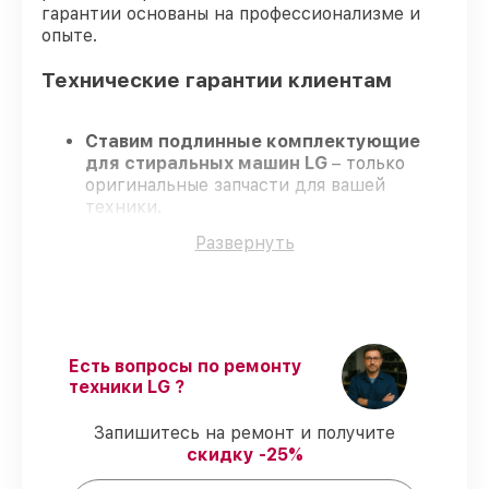
гарантии основаны на профессионализме и
опыте.
Технические гарантии клиентам
Ставим подлинные комплектующие
для стиральных машин LG
– только
оригинальные запчасти для вашей
техники.
Опытные специалисты
– проходят
Развернуть
строгий отбор, что обеспечивает
качество и надёжность ремонта.
Завершаем работы без задержек
–
ремонт стиральных машин LG без
бесконечных переносов.
Официальная гарантия
– на все виды
Есть вопросы по ремонту
работ и комплектующие для стиральных
техники LG ?
машин LG предоставляется длительная
гарантия.
Запишитесь на ремонт и получите
скидку -25%
Мы гарантируем: