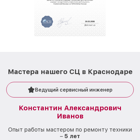
полной сохранности и бесплатно.
За годы своей деятельности мы получали только
положительные отзывы и обрели отличную
репутацию. Мы постоянно совершенствуемся и
стараемся каждый день делать наш сервис еще
лучше!
Мастера нашего СЦ в Краснодаре
Ведущий сервисный инженер
Константин Александрович
Иванов
О
Опыт работы мастером по ремонту техники
–
5 лет