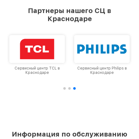
удовлетворен скоростью и качеством
предоставляемых услуг. Наша цель — стать
Партнеры нашего СЦ в
лучшим сервисным центром LG в городе
Краснодаре
Краснодаре, постоянно повышая уровень
доверия и лояльности наших клиентов.
Сервисный центр TCL в
Сервисный центр Philips в
Краснодаре
Краснодаре
Информация по обслуживанию