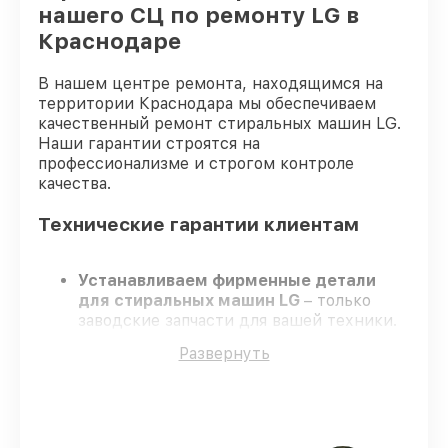
нашего СЦ по ремонту LG в
Краснодаре
В нашем центре ремонта, находящимся на
территории Краснодара мы обеспечиваем
качественный ремонт стиральных машин LG.
Наши гарантии строятся на
профессионализме и строгом контроле
качества.
Технические гарантии клиентам
Устанавливаем фирменные детали
для стиральных машин LG
– только
заводские запчасти для вашей техники.
Сертифицированные инженеры
–
Развернуть
проходят серьезную проверку знаний и
навыков, что гарантирует качество и
надёжность ремонта.
Соблюдаем сроки
– ремонт стиральных
машин LG без бесконечных переносов.