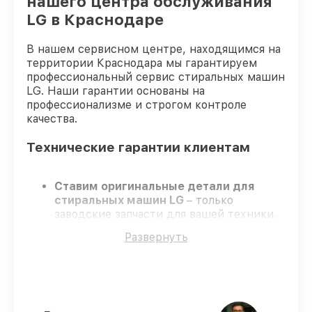
нашего центра обслуживания
LG в Краснодаре
В нашем сервисном центре, находящимся на
территории Краснодара мы гарантируем
профессиональный сервис стиральных машин
LG. Наши гарантии основаны на
профессионализме и строгом контроле
качества.
Технические гарантии клиентам
Ставим оригинальные детали для
стиральных машин LG
– только
заводские запчасти для вашей техники.
Сертифицированные мастера
–
Развернуть
проходят строгий отбор, что
гарантирует гарантированно
долговечный результат.
Завершаем работы без задержек
–
ремонт стиральных машин LG без
бесконечных переносов.