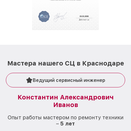
полной сохранности и бесплатно.
За годы своей деятельности мы получали только
положительные отзывы и обрели отличную
репутацию. Мы постоянно совершенствуемся и
стараемся каждый день делать наш сервис еще
лучше!
Мастера нашего СЦ в Краснодаре
Ведущий сервисный инженер
Константин Александрович
Иванов
О
Опыт работы мастером по ремонту техники
–
5 лет
О