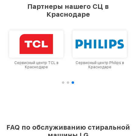
предоставляемых услуг. Наша цель — стать
Партнеры нашего СЦ в
лучшим сервисным центром LG в городе
Краснодаре
Краснодаре, постоянно повышая уровень
доверия и лояльности наших клиентов.
Сервисный центр TCL в
Сервисный центр Philips в
Краснодаре
Краснодаре
FAQ по обслуживанию стиральной
машины LG