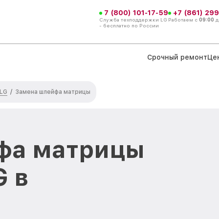
7 (800) 101-17-59
+7 (861) 299
Служба техподдержки LG
Работаем с
09:00
д
- бесплатно по России
Срочный ремонт
Це
 LG
/
Замена шлейфа матрицы
фа матрицы
G в