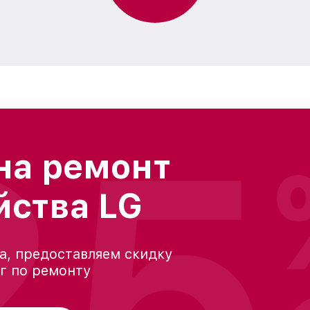
25
на ремонт
йства LG
а, предоставляем скидку
уг по ремонту