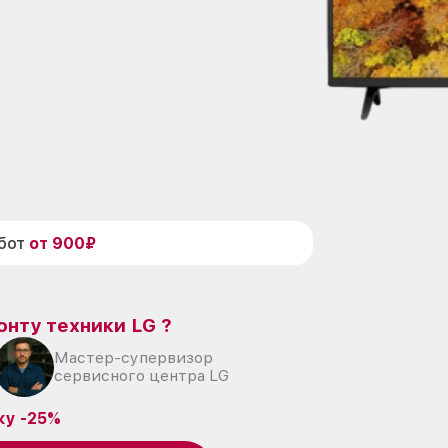
абот
от 900₽
онту техники LG ?
Мастер-супервизор
сервисного центра LG
ку -25%