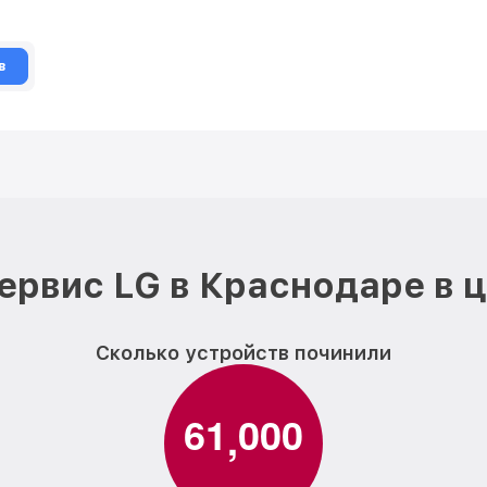
в
ервис LG в Краснодаре в 
Сколько устройств починили
6
1
0
0
0
,