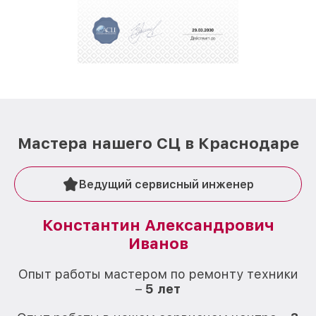
За годы своей деятельности мы получали только
положительные отзывы и обрели отличную
репутацию. Мы постоянно совершенствуемся и
стараемся каждый день делать наш сервис еще
лучше!
Мастера нашего СЦ в Краснодаре
Ведущий сервисный инженер
Константин Александрович
Иванов
О
Опыт работы мастером по ремонту техники
–
5 лет
О