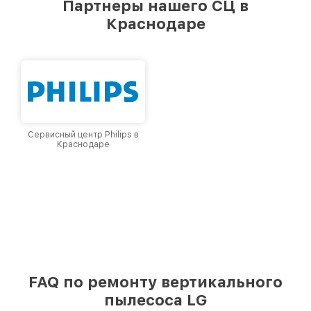
Партнеры нашего СЦ в
лучшим сервисным центром LG в городе
Краснодаре
Краснодаре, постоянно повышая уровень
доверия и лояльности наших клиентов.
Сервисный центр Philips в
Краснодаре
FAQ по ремонту вертикального
пылесоса LG